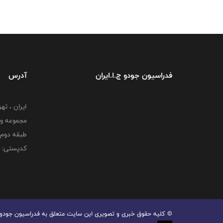
فدراسیون جودو ج.ا.ایران
آدرس
ایران ، ت
طبقه دوم 
کدپستی: 000000000
© کليه حقوق خبری و تصويری اين سايت متعلق به فدراسیون جودو می