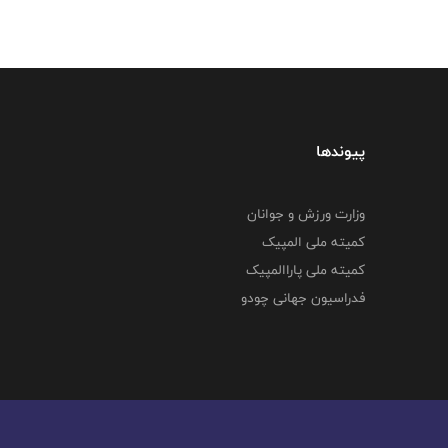
پیوندها
وزارت ورزش و جوانان
کمیته ملی المپیک
کمیته ملی پاراالمپیک
فدراسیون جهانی چودو