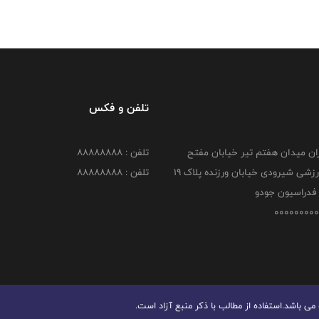
تلفن و فکس
هران میدان هفتم تیر خیابان مفتح
تلفن : 88888888
مجموعه ورزشی شیرودی خیابان ورزنده پلاک ۱۹
تلفن : 88888888
فدراسیون جودو
 باشد.استفاده از مطالب با ذكر منبع آزاد است.