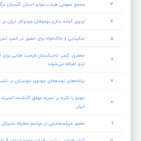
3
مجمع عمومی هیات جودو استان گلستان برگز
4
اردوی آماده سازی نوجوانان جودوکار ایران در ت
5
شکیبایی و خاک‌خواه برای حضور در کمپ تمر
جعفری: کمپ تاجیکستان فرصت طلایی برای ار
6
اردو اضافه می‌شوند
7
برنامه‌های توسعه‌ای جودوی خوزستان در نش
جودو با تکیه بر تجربه موفق گذشته؛ المپیاد 
8
ایران
9
حضور میراسماعیلی در مراسم معارفه مدیرکل 
10
آرش هدایتی رئیس هیات جودو استان گیلا