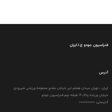
فدراسیون جودو ج.ا.ایران
آدرس
ایران ، تهران میدان هفتم تیر خیابان مفتح مجموعه ورزشی شیرودی
خیابان ورزنده پلاک ۱۹ طبقه دوم فدراسیون جودو
کدپستی: 000000000