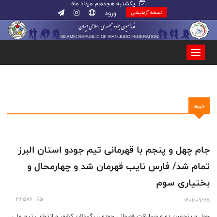
یکشنبه هجدهم مرداد ماه
ورود
نسخه آزمایشی
خبرها
جام چهل و پنجم با قهرمانی تیم جودو استان البرز
تمام شد/ فارس نایب قهرمان شد و چهارمحال و
بختیاری سوم
32576
1401/09/25
چهل و پنجمین دوره مسابقات قهرمانی جودو بزرگسالان کشور و انتخابی تیم ملی