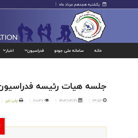
یکشنبه هجدهم مرداد ماه
خانه
سامانه ملی جودو
فدراسیون
اخبار
جلسه هیات رئیسه فدراسیون 
23:52
1403/04/31
20037
چاپ خبر