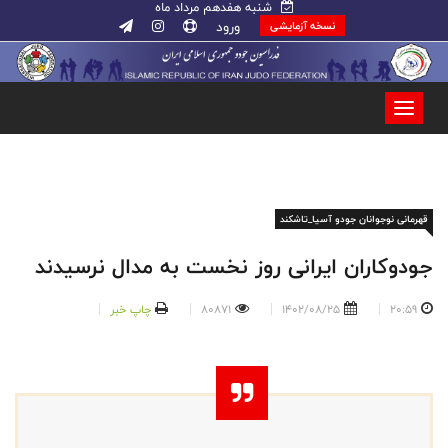
شنبه هفدهم مرداد ماه
ورود
نسخه آزمایشی
قهرمانی نوجوانان جودو آسیا_تاشکند
جودوکاران ایرانی روز نخست به مدال نرسیدند
20:59
1402/08/25
80871
چاپ خبر