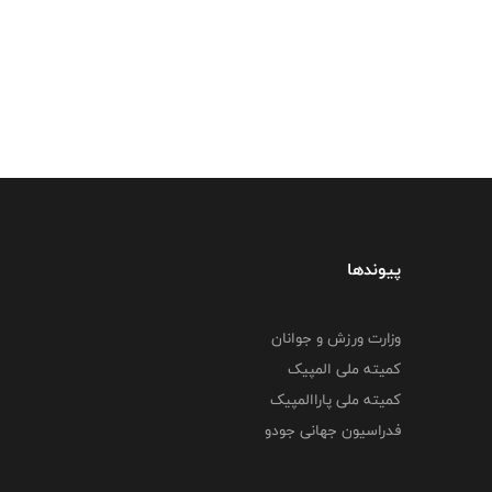
پیوندها
وزارت ورزش و جوانان
کمیته ملی المپیک
کمیته ملی پاراالمپیک
فدراسیون جهانی جودو