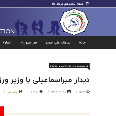
جمعه شانزدهم مرداد ماه
خانه
سامانه ملی جودو
فدراسیون
اخبار
در چارچوب بازی های آسیایی هانگژو
دیدار میراسماعیلی با وزیر و
15:09
1402/07/05
20071
چاپ خبر