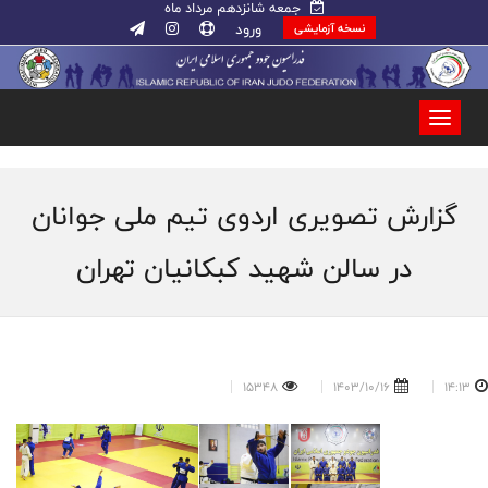
جمعه شانزدهم مرداد ماه
ورود
نسخه آزمایشی
گزارش تصویری اردوی تیم ملی جوانان
در سالن شهید کبکانیان تهران
15348
1403/10/16
14:13