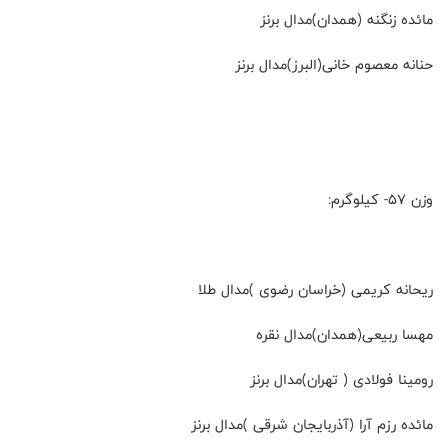
مائده زنگنه (همدان)مدال برنز
حنانه معصوم خانی(البرز)مدال برنز
وزن ۵۷- کیلوگرم:
ریحانه کریمی (خراسان رضوی )مدال طلا
مهسا ربیعی(همدان)مدال نقره
رومینا فولادی ( تهران)مدال برنز
مائده رزم آرا (آذربایجان شرقی )مدال برنز