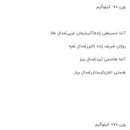
وزن ۷۰- کیلوگرم:
آتنا حسینعلی زاده(آذربایجان غربی)مدال طلا
روژان شریف زاده (البرز)مدال نقره
آلما هاشمی (یزد)مدال برنز
هستی تابان(لرستان)مدال برنز
وزن ۷۰+ کیلوگرم: