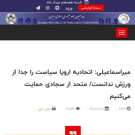
شنبه هفدهم مرداد ماه
ورود
نسخه آزمایشی
میراسماعیلی: اتحادیه اروپا سیاست را جدا از
ورزش ندانست/ متحد از سجادی حمایت
می‌کنیم
11:36
1401/11/09
22541
چاپ خبر