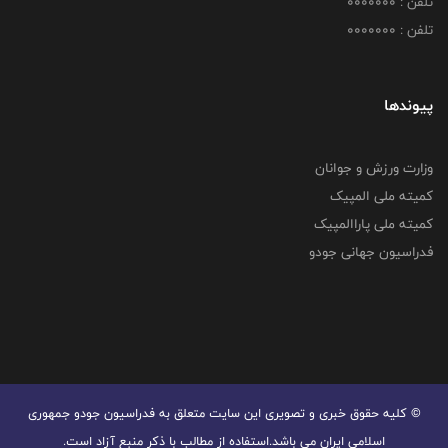
تلفن : 0000000
تلفن : 0000000
پیوندها
وزارت ورزش و جوانان
کمیته ملی المپیک
کمیته ملی پاراالمپیک
فدراسیون جهانی جودو
© کليه حقوق خبری و تصويری اين سايت متعلق به فدراسیون جودو جمهوری
اسلامی ایران می باشد.استفاده از مطالب با ذكر منبع آزاد است.