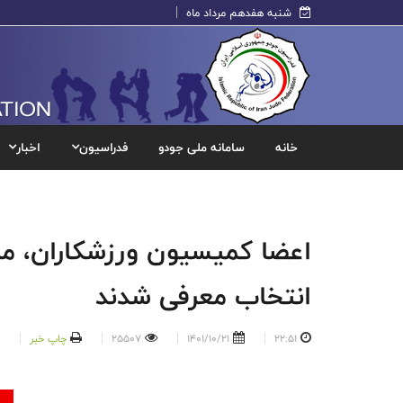
شنبه هفدهم مرداد ماه
خانه
سامانه ملی جودو
فدراسیون
اخبار
اعضا کمیسیون ورزشکاران، مر
انتخاب معرفی شدند
22:51
1401/10/21
25507
چاپ خبر