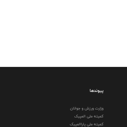
پیوندها
وزارت ورزش و جوانان
کمیته ملی المپیک
کمیته ملی پاراالمپیک