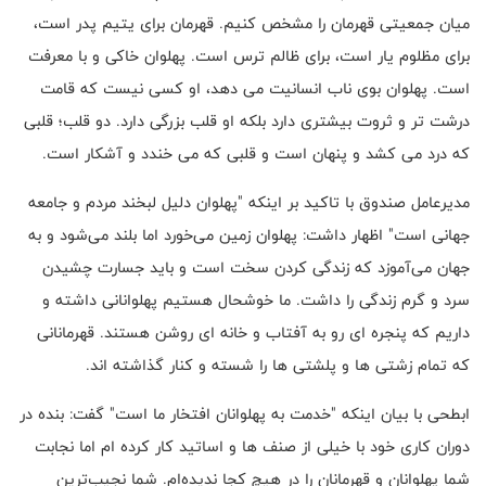
میان جمعیتی قهرمان را مشخص کنیم. قهرمان برای یتیم پدر است،
برای مظلوم یار است، برای ظالم ترس است. پهلوان خاکی و با معرفت
است. پهلوان بوی ناب انسانیت می دهد، او کسی نیست که قامت
درشت تر و ثروت بیشتری دارد بلکه او قلب بزرگی دارد. دو قلب؛ قلبی
که درد می کشد و پنهان است و قلبی که می خندد و آشکار است.
مدیرعامل صندوق با تاکید بر اینکه "پهلوان دلیل لبخند مردم و جامعه
جهانی است" اظهار داشت: پهلوان زمین می‌خورد اما بلند می‌شود و به
جهان می‌آموزد که زندگی کردن سخت است و باید جسارت چشیدن
سرد و گرم زندگی را داشت. ما خوشحال هستیم پهلوانانی داشته و
داریم که پنجره ای رو به آفتاب و خانه ای روشن هستند. قهرمانانی
که تمام زشتی ها و پلشتی ها را شسته و کنار گذاشته اند.
ابطحی با بیان اینکه "خدمت به پهلوانان افتخار ما است" گفت: بنده در
دوران کاری خود با خیلی از صنف ها و اساتید کار کرده ام اما نجابت
شما پهلوانان و قهرمانان را در هیچ کجا ندیده‌ام. شما نجیب‌ترین