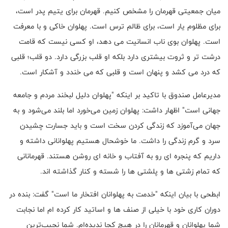
میان جمعیتی قهرمان را مشخص کنیم. قهرمان برای یتیم پدر است،
برای مظلوم یار است، برای ظالم ترس است. پهلوان خاکی و با معرفت
است. پهلوان بوی ناب انسانیت می دهد، او کسی نیست که قامت
درشت تر و ثروت بیشتری دارد بلکه او قلب بزرگی دارد. دو قلب؛ قلبی
که درد می کشد و پنهان است و قلبی که می خندد و آشکار است.
مدیرعامل صندوق با تاکید بر اینکه "پهلوان دلیل لبخند مردم و جامعه
جهانی است" اظهار داشت: پهلوان زمین می‌خورد اما بلند می‌شود و به
جهان می‌آموزد که زندگی کردن سخت است و باید جسارت چشیدن
سرد و گرم زندگی را داشت. ما خوشحال هستیم پهلوانانی داشته و
داریم که پنجره ای رو به آفتاب و خانه ای روشن هستند. قهرمانانی
که تمام زشتی ها و پلشتی ها را شسته و کنار گذاشته اند.
ابطحی با بیان اینکه "خدمت به پهلوانان افتخار ما است" گفت: بنده در
دوران کاری خود با خیلی از صنف ها و اساتید کار کرده ام اما نجابت
شما پهلوانان و قهرمانان را در هیچ کجا ندیده‌ام. شما نجیب‌ترین