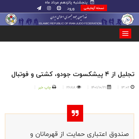
پنجشنبه پانزدهم مرداد ماه
ورود
نسخه آزمایشی
تجلیل از 4 پیشکسوت جودو، کشتی و فوتبال
13:02
1401/10/21
26818
چاپ خبر
صندوق اعتباری حمایت از قهرمانان و