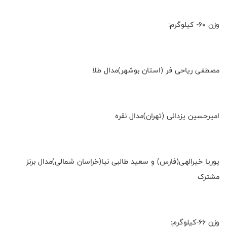
وزن ۶۰- کیلوگرم:
مصطفی ریاحی فر (استان بوشهر)مدال طلا
امیرحسین یزدانی (تهران)مدال نقره
پوریا خیرالهی(فارس) و سعید طالبی نیا(خراسان شمالی)مدال برنز
مشترک
وزن ۶۶-کیلوگرم: