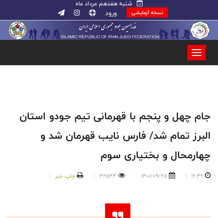
شنبه هفدهم مرداد ماه
ورود
نسخه آزمایشی
جام چهل و پنجم با قهرمانی تیم جودو استان
البرز تمام شد/ فارس نایب قهرمان شد و
چهارمحال و بختیاری سوم
16:49
1401/09/25
32544
چاپ خبر