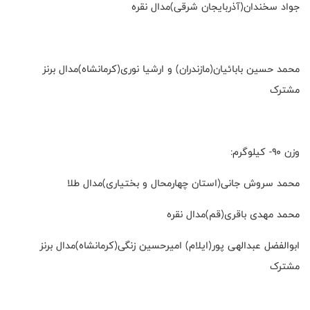
جواد سخندان(آذربایجان شرقی)مدال نقره
محمد حسین بابائیان(مازندران) و ارشیا نوری(کرمانشاه)مدال برنز
مشترک
وزن ۹۰- کیلوگرم:
محمد سروش جانی(استان چهارمحال و بختیاری)مدال طلا
محمد مهدی باقری(قم)مدال نقره
ابوالفضل عبدالهی پور(ایلام) امیرحسین زنگی(کرمانشاه)مدال برنز
مشترک