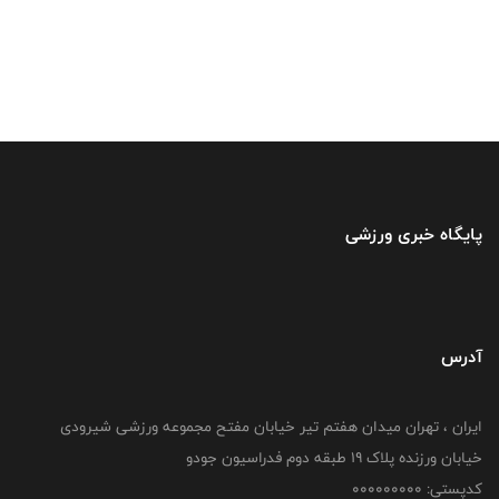
پایگاه خبری ورزشی
آدرس
ایران ، تهران میدان هفتم تیر خیابان مفتح مجموعه ورزشی شیرودی
خیابان ورزنده پلاک ۱۹ طبقه دوم فدراسیون جودو
کدپستی: 000000000