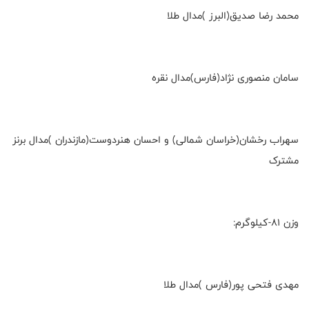
محمد رضا صدیق(البرز )مدال طلا
سامان منصوری نژاد(فارس)مدال نقره
سهراب رخشان(خراسان شمالی) و احسان هنردوست(مازندران )مدال برنز
مشترک
وزن ۸۱-کیلوگرم:
مهدی فتحی پور(فارس )مدال طلا