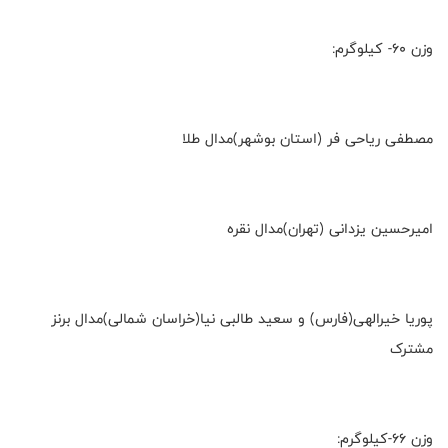
وزن ۶۰- کیلوگرم:
مصطفی ریاحی فر (استان بوشهر)مدال طلا
امیرحسین یزدانی (تهران)مدال نقره
پوریا خیرالهی(فارس) و سعید طالبی نیا(خراسان شمالی)مدال برنز
مشترک
وزن ۶۶-کیلوگرم: