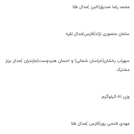
محمد رضا صدیق(البرز )مدال طلا
سامان منصوری نژاد(فارس)مدال نقره
سهراب رخشان(خراسان شمالی) و احسان هنردوست(مازندران )مدال برنز
مشترک
وزن ۸۱-کیلوگرم:
مهدی فتحی پور(فارس )مدال طلا