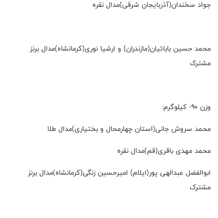
جواد سخندان(آذربایجان شرقی)مدال نقره
محمد حسین بابائیان(مازندران) و ارشیا نوری(کرمانشاه)مدال برنز
مشترک
وزن ۹۰- کیلوگرم:
محمد سروش جانی(استان چهارمحال و بختیاری)مدال طلا
محمد مهدی باقری(قم)مدال نقره
ابوالفضل عبدالهی پور(ایلام) امیرحسین زنگی(کرمانشاه)مدال برنز
مشترک