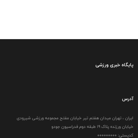
پایگاه خبری ورزشی
آدرس
ایران ، تهران میدان هفتم تیر خیابان مفتح مجموعه ورزشی شیرودی
خیابان ورزنده پلاک ۱۹ طبقه دوم فدراسیون جودو
کدپستی: 000000000