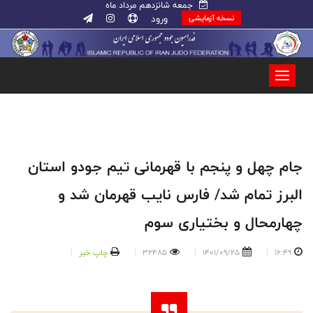
جمعه شانزدهم مرداد ماه
ورود
نسخه آزمایشی
جام چهل و پنجم با قهرمانی تیم جودو استان
البرز تمام شد/ فارس نایب قهرمان شد و
چهارمحال و بختیاری سوم
16:49
1401/09/25
32485
چاپ خبر