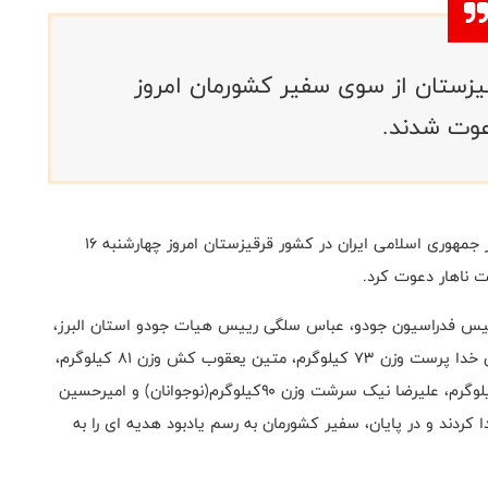
قیزستان از سوی سفیر کشورمان امروز
به گزارش روابط عمومی فدراسیون جودو،سعید خرازی سفیر جمهوری اسلامی ایران در کشور قرقیزستان امروز چهارشنبه ۱۶
فت ناهار دعوت کرد.
رییس فدراسیون جودو، عباس سلگی رییس هیات جودو استان البرز،
امیر قاسمی نژاد، حسین بخشی در وزن ۶۶ کیلوگرم، کامران خدا پرست وزن ۷۳ کیلوگرم، متین یعقوب کش وزن ۸۱ کیلوگرم،
رضا میش مست وزن ۸۸ کیلوگرم، پوریا علیجانی وزن۹۰ کیلوگرم، علیرضا نیک سرشت وزن ۹۰کیلوگرم(نوجوانان) و امیرحسین
ضور پیدا کردند و در پایان، سفیر کشورمان به رسم یادبود هدیه ای را به