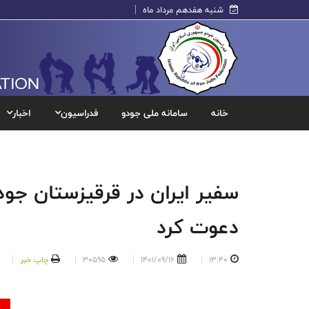
شنبه هفدهم مرداد ماه
خانه
سامانه ملی جودو
فدراسیون
اخبار
سفیر ایران در قرقیزستان جودو
دعوت کرد
13:40
1401/09/16
30595
چاپ خبر