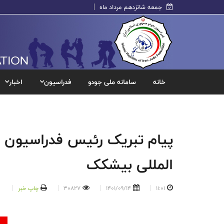
جمعه شانزدهم مرداد ماه
خانه
سامانه ملی جودو
فدراسیون
اخبار
پیام تبریک رئیس فدراسیون ج
المللی بیشکک
11:01
1401/09/14
30827
چاپ خبر