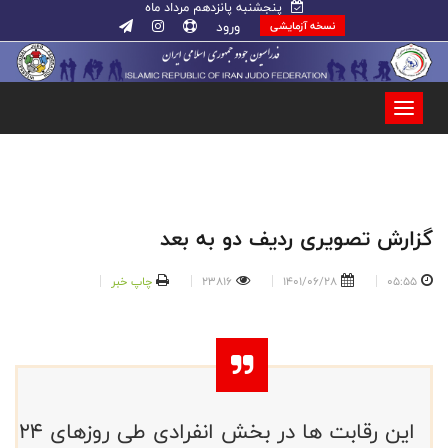
پنجشنبه پانزدهم مرداد ماه
ورود
نسخه آزمایشی
گزارش تصویری ردیف دو به بعد
05:55
1401/06/28
23816
چاپ خبر
این رقابت ها در بخش انفرادی طی روزهای ۲۴