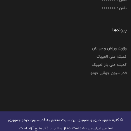
تلفن : 0000000
پیوندها
وزارت ورزش و جوانان
کمیته ملی المپیک
کمیته ملی پاراالمپیک
فدراسیون جهانی جودو
© کليه حقوق خبری و تصويری اين سايت متعلق به فدراسیون جودو جمهوری
اسلامی ایران می باشد.استفاده از مطالب با ذكر منبع آزاد است.