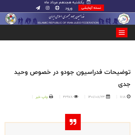
یکشنبه هجدهم مرداد ماه
ورود
نسخه آزمایشی
توضیحات فدراسیون جودو در خصوص وحید
جدی
11:18
1401/08/23
42978
چاپ خبر