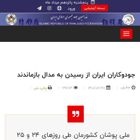
پنجشنبه پانزدهم مرداد ماه
ورود
نسخه آزمایشی
جودوکاران ایران از رسیدن به مدال بازماندند
05:43
1401/06/28
69784
چاپ خبر
ملی پوشان کشورمان طی روزهای 24 و 25