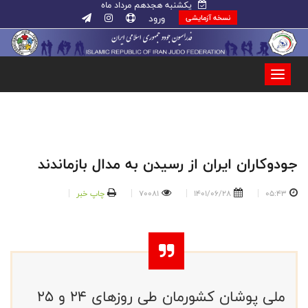
یکشنبه هجدهم مرداد ماه
ورود
نسخه آزمایشی
جودوکاران ایران از رسیدن به مدال بازماندند
05:43
1401/06/28
70081
چاپ خبر
ملی پوشان کشورمان طی روزهای 24 و 25