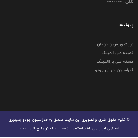
تلفن : 0000000
پیوندها
وزارت ورزش و جوانان
کمیته ملی المپیک
کمیته ملی پاراالمپیک
فدراسیون جهانی جودو
© کليه حقوق خبری و تصويری اين سايت متعلق به فدراسیون جودو جمهوری
اسلامی ایران می باشد.استفاده از مطالب با ذكر منبع آزاد است.