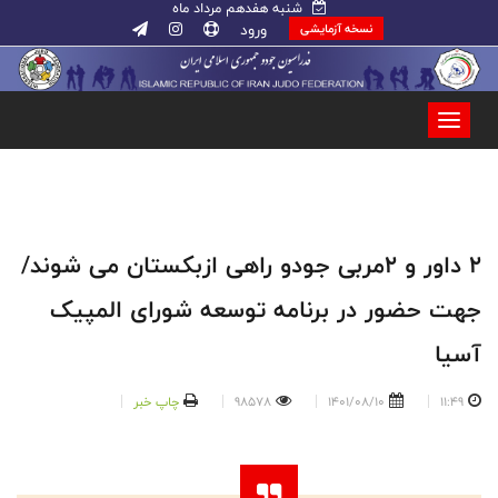
شنبه هفدهم مرداد ماه
ورود
نسخه آزمایشی
2 داور و 2مربی جودو راهی ازبکستان می شوند/
جهت حضور در برنامه توسعه شورای المپیک
آسیا
11:49
1401/08/10
98578
چاپ خبر