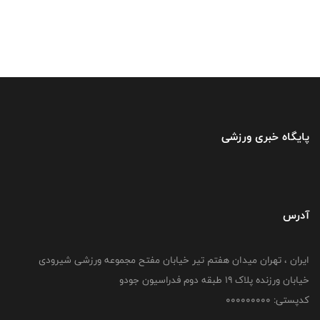
پایگاه خبری ورزشی
آدرس
ایران ، تهران میدان هفتم تیر خیابان مفتح مجموعه ورزشی شیرودی
خیابان ورزنده پلاک ۱۹ طبقه دوم فدراسیون جودو
کدپستی: 000000000