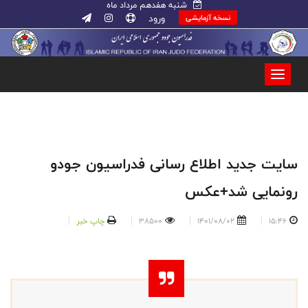
شنبه هفدهم مرداد ماه
ورود
نسخه آزمایشی
سایت جدید اطلاع رسانی فدراسیون جودو
رونمایی شد+عکس
15:46
1401/08/02
38500
چاپ خبر