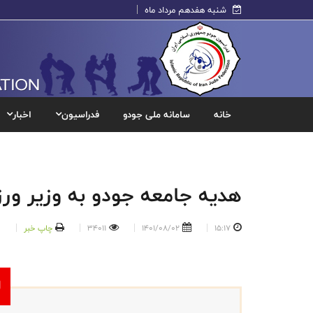
شنبه هفدهم مرداد ماه
خانه
سامانه ملی جودو
فدراسیون
اخبار
هدیه جامعه جودو به وزیر ور
15:17
1401/08/02
34011
چاپ خبر