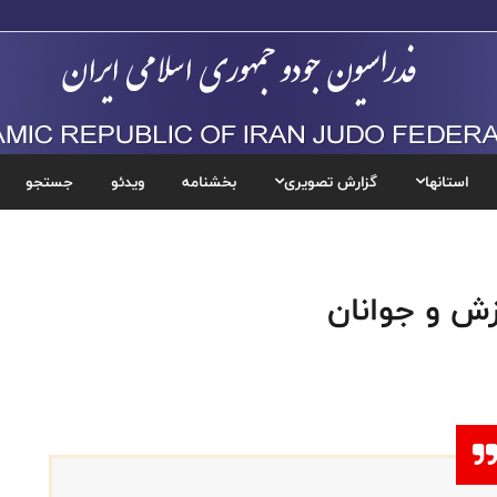
استانها
گزارش تصویری
بخشنامه
ویدئو
جستجو
زش و جوانان