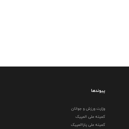
پیوندها
وزارت ورزش و جوانان
کمیته ملی المپیک
کمیته ملی پاراالمپیک