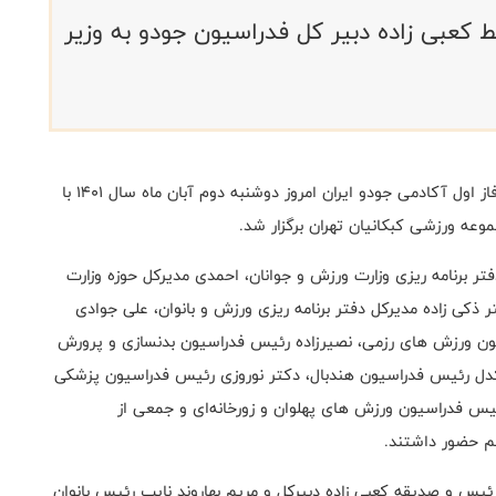
کعبی زاده دبیر کل فدراسیون جودو به وزیر
به گزارش روابط عمومی فدراسیون جودو، مراسم افتتاحیه فاز اول آکادمی جودو ایران امروز دوشنبه دوم آبان ماه سال ۱۴۰۱ با
عه ورزشی کبکانیان تهران برگزار شد.
ر برنامه ریزی وزارت ورزش و جوانان، احمدی مدیرکل حوزه وزارت
 ذکی زاده مدیرکل دفتر برنامه ریزی ورزش و بانوان، علی جوادی
یون ورزش های رزمی، نصیرزاده رئیس فدراسیون بدنسازی و پرورش
دل رئیس فدراسیون هندبال، دکتر نوروزی رئیس فدراسیون پزشکی
یس فدراسیون ورزش های پهلوان و زورخانه‌ای و جمعی از
سم حضور داشتند.
یس و صدیقه کعبی زاده دبیرکل و مریم بهاروند نایب رئیس بانوان