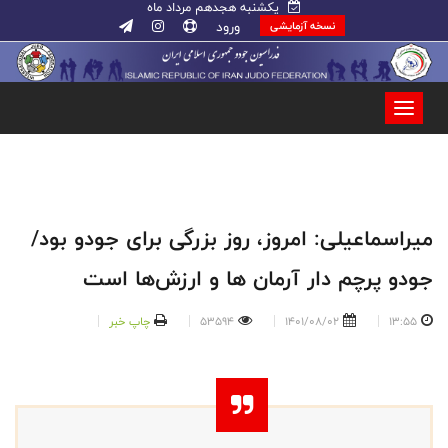
یکشنبه هجدهم مرداد ماه
ورود
نسخه آزمایشی
میراسماعیلی: امروز، روز بزرگی برای جودو بود/
جودو پرچم دار آرمان ها و ارزش‌ها است
13:55
1401/08/02
53594
چاپ خبر