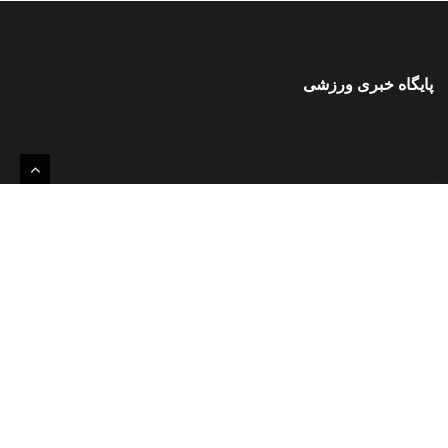
پایگاه خبری ورزشی
آدرس
ایران ، تهران میدان هفتم تیر خیابان مفتح مجموعه ورزشی شیرودی
خیابان ورزنده پلاک ۱۹ طبقه دوم فدراسیون جودو
کدپستی: 000000000
تلفن و فکس
تلفن : 0000000