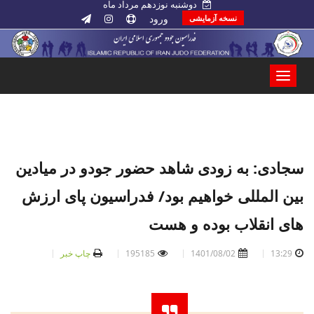
دوشنبه نوزدهم مرداد ماه
ورود
نسخه آزمایشی
سجادی: به زودی شاهد حضور جودو در میادین
بین المللی خواهیم بود/ فدراسیون پای ارزش
های انقلاب بوده و هست
13:29
1401/08/02
195185
چاپ خبر