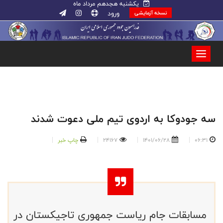
یکشنبه هجدهم مرداد ماه
ورود
نسخه آزمایشی
سه جودوکا به اردوی تیم ملی دعوت شدند
06:31
1401/06/28
24167
چاپ خبر
مسابقات جام ریاست جمهوری تاجیکستان در