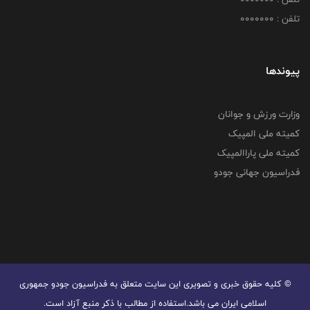
تلفن : 0000000
پیوندها
وزارت ورزش و جوانان
کمیته ملی المپیک
کمیته ملی پاراالمپیک
فدراسیون جهانی جودو
© کليه حقوق خبری و تصويری اين سايت متعلق به فدراسیون جودو جمهوری
اسلامی ایران می باشد.استفاده از مطالب با ذكر منبع آزاد است.