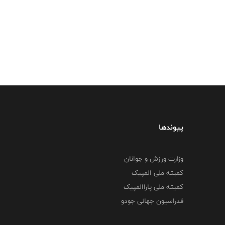
پیوندها
وزارت ورزش و جوانان
کمیته ملی المپیک
کمیته ملی پاراالمپیک
فدراسیون جهانی جودو