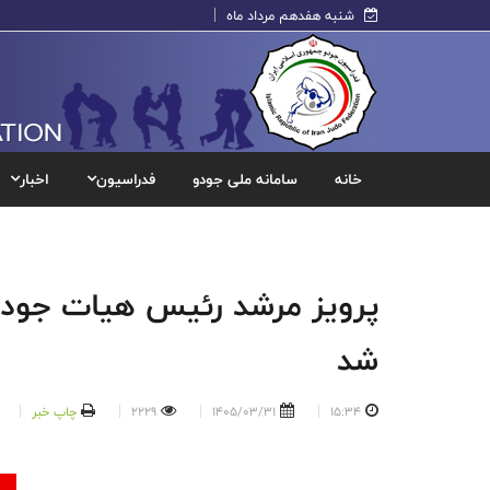
شنبه هفدهم مرداد ماه
خانه
سامانه ملی جودو
فدراسیون
اخبار
پرویز مرشد رئیس هیات جود
شد
15:34
1405/03/31
2229
چاپ خبر