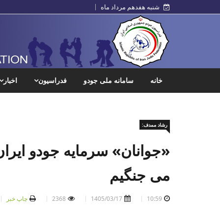
شنبه هفدهم مرداد ماه
خانه
سامانه ملی جودو
فدراسیون
اخبار
رشاد ممدف:
«جوانان» سرمایه جودو ایران
می جنگیم
10:59
1405/03/17
2368
چاپ خبر