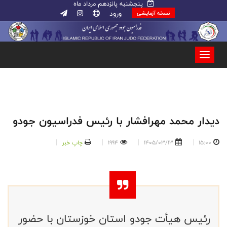
پنجشنبه پانزدهم مرداد ماه
ورود
نسخه آزمایشی
دیدار محمد مهرافشار با رئیس فدراسیون جودو
15:00
1405/03/13
1994
چاپ خبر
رئیس هیأت جودو استان خوزستان با حضور