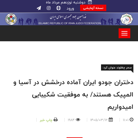
دوشنبه نوزدهم مرداد ماه
ورود
نسخه آزمایشی
سحر چغلوند عنوان کرد:
دختران جودو ایران آماده درخشش در آسیا و
المپیک هستند/ به موفقیت شکیبایی
امیدواریم
11:01
1405/03/12
1984
چاپ خبر