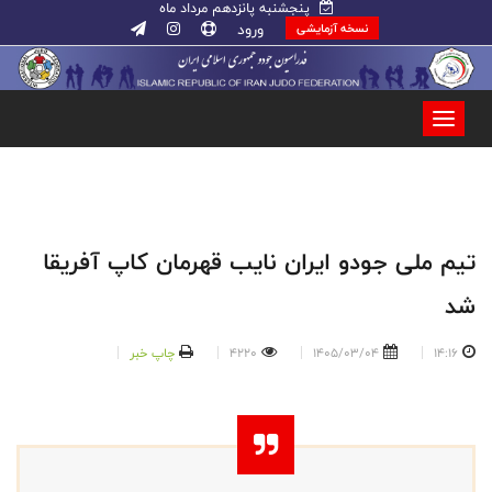
پنجشنبه پانزدهم مرداد ماه
ورود
نسخه آزمایشی
تیم ملی جودو ایران نایب قهرمان کاپ آفریقا
شد
14:16
1405/03/04
4220
چاپ خبر