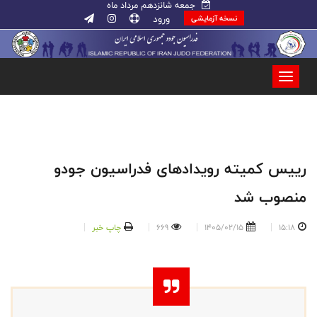
جمعه شانزدهم مرداد ماه
ورود
نسخه آزمایشی
رییس کمیته رویدادهای فدراسیون جودو
منصوب شد
15:18
1405/02/15
669
چاپ خبر