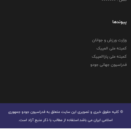
پیوندها
وزارت ورزش و جوانان
کمیته ملی المپیک
کمیته ملی پاراالمپیک
فدراسیون جهانی جودو
© کليه حقوق خبری و تصويری اين سايت متعلق به فدراسیون جودو جمهوری
اسلامی ایران می باشد.استفاده از مطالب با ذكر منبع آزاد است.