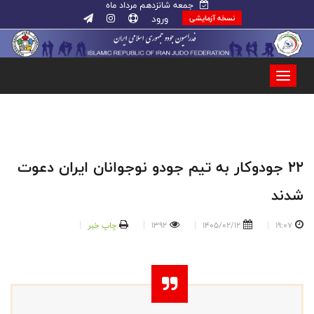
جمعه شانزدهم مرداد ماه
ورود
نسخه آزمایشی
۲۲ جودوکار به تیم جودو نوجوانان ایران دعوت
شدند
19:07
1405/02/12
1392
چاپ خبر