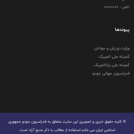
تلفن : 0000000
پیوندها
وزارت ورزش و جوانان
کمیته ملی المپیک
کمیته ملی پاراالمپیک
فدراسیون جهانی جودو
© کليه حقوق خبری و تصويری اين سايت متعلق به فدراسیون جودو جمهوری
اسلامی ایران می باشد.استفاده از مطالب با ذكر منبع آزاد است.