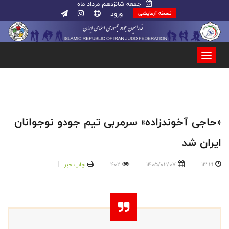
جمعه شانزدهم مرداد ماه
ورود
نسخه آزمایشی
«حاجی آخوندزاده» سرمربی تیم جودو نوجوانان
ایران شد
13:21
1405/02/07
402
چاپ خبر