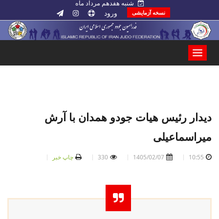
شنبه هفدهم مرداد ماه
ورود
نسخه آزمایشی
دیدار رئیس هیات جودو همدان با آرش
میراسماعیلی
10:55
1405/02/07
330
چاپ خبر