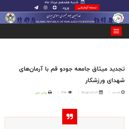
شنبه هفدهم مرداد ماه
ورود
نسخه آزمایشی
تجدید میثاق جامعه جودو قم با آرمان‌های
شهدای ورزشکار
00:06
1405/02/02
392
چاپ خبر