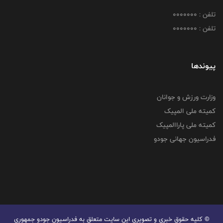
تلفن : 0000000
تلفن : 0000000
پیوندها
وزارت ورزش و جوانان
کمیته ملی المپیک
کمیته ملی پاراالمپیک
فدراسیون جهانی جودو
© کليه حقوق خبری و تصويری اين سايت متعلق به فدراسیون جودو جمهوری