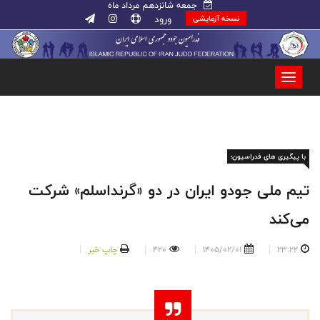
جمعه شانزدهم مرداد ماه
ورود
نسخه آزمایشی
با پیگیری های فدراسیون؛
تیم ملی جودو ایران در دو «گرنداسلم» شرکت
می‌کند
23:22
1405/02/01
420
چاپ خبر