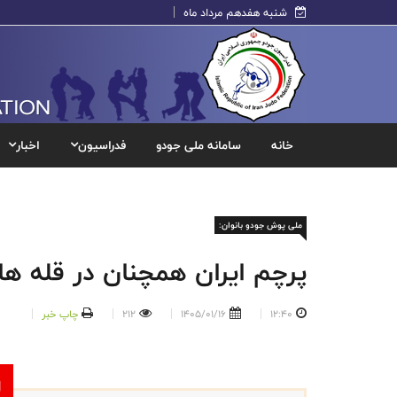
شنبه هفدهم مرداد ماه
خانه
سامانه ملی جودو
فدراسیون
اخبار
ملی پوش جودو بانوان:
پرچم ایران همچنان در قله ه
12:40
1405/01/16
212
چاپ خبر