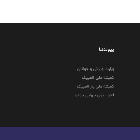
پیوندها
وزارت ورزش و جوانان
کمیته ملی المپیک
کمیته ملی پاراالمپیک
فدراسیون جهانی جودو