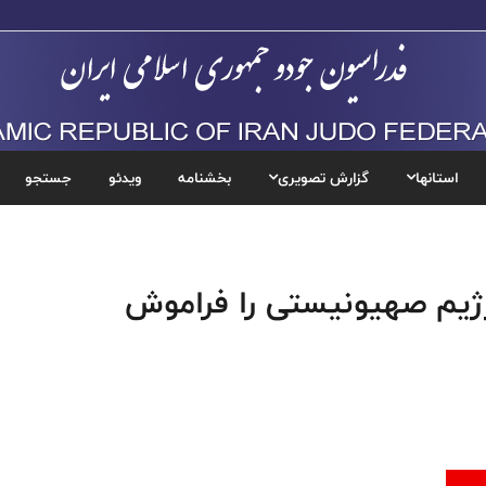
استانها
گزارش تصویری
بخشنامه
ویدئو
جستجو
 رژیم صهیونیستی را فراموش