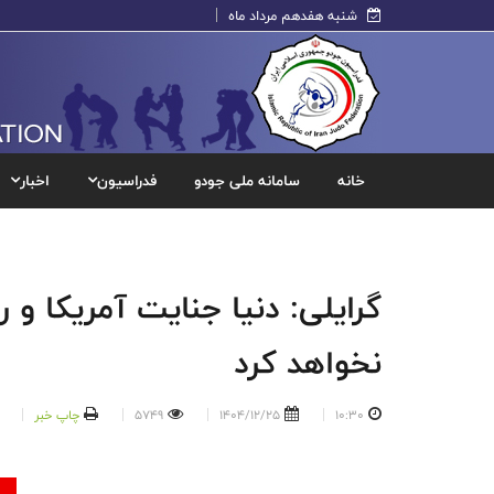
شنبه هفدهم مرداد ماه
خانه
سامانه ملی جودو
فدراسیون
اخبار
گرایلی: دنیا جنایت آمریکا و‌
نخواهد کرد
10:30
1404/12/25
5749
چاپ خبر