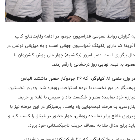
به گزارش روابط عمومی فدراسیون جودو، در ادامه رقابت‌های کاپ
آفریقا که دارای رنکینگ فدراسیون جهانی است و به میزبانی تونس در
حال برگزاری است عصر امروز (یکشنبه) چهار ملی پوش کشورمان با
صعود به نیمه نهایی روز درخشانی را رقم زدند.
در وزن منفی ۸۱ کیلوگرم که ۲۶ جودوکار حضور داشتند الیاس
پرهیزگار در دور نخست با قرعه استراحت روبه‌رو شد. وی در نخستین
مبارزه خود نماینده مصر را شکست داد و سپس با غلبه بر حریف
بلاروسی، به مرحله نیمه‌نهایی راه یافت. پرهیزگار در این مرحله نیز با
پیروزی قاطع برابر نماینده رومانی، جواز حضور در فینال را کسب کرد و
باید برای مدال طلا به مصاف حریف تاجیکستانی خود برود.
در وزن منفی ۹۰ کیلوگرم که ۲۳ شرکت‌کننده حضور داشتند،