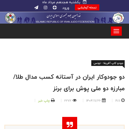
یکشنبه هجدهم مرداد ماه
ورود
نسخه آزمایشی
جودو کاپ آفریقا - تونس
دو جودوکار ایران در آستانه کسب مدال طلا/
مبارزه دو ملی پوش برای برنز
19:11
1404/11/26
2272
چاپ خبر