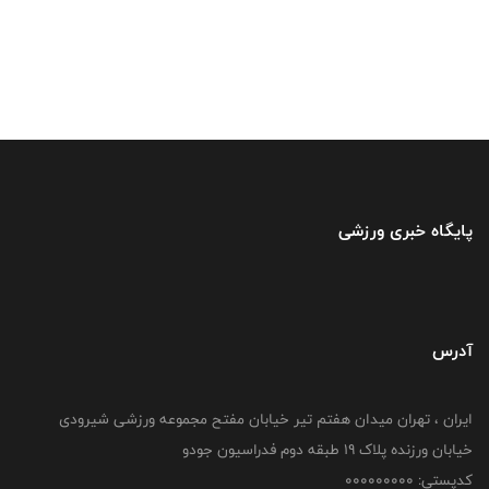
پایگاه خبری ورزشی
آدرس
ایران ، تهران میدان هفتم تیر خیابان مفتح مجموعه ورزشی شیرودی
خیابان ورزنده پلاک ۱۹ طبقه دوم فدراسیون جودو
کدپستی: 000000000