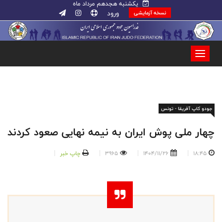
یکشنبه هجدهم مرداد ماه
ورود
نسخه آزمایشی
جودو کاپ آفریقا - تونس
چهار ملی پوش ایران به نیمه نهایی صعود کردند
18:45
1404/11/26
3965
چاپ خبر