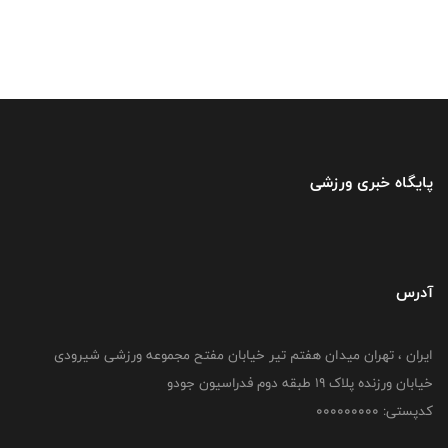
پایگاه خبری ورزشی
آدرس
ایران ، تهران میدان هفتم تیر خیابان مفتح مجموعه ورزشی شیرودی
خیابان ورزنده پلاک ۱۹ طبقه دوم فدراسیون جودو
کدپستی: 000000000