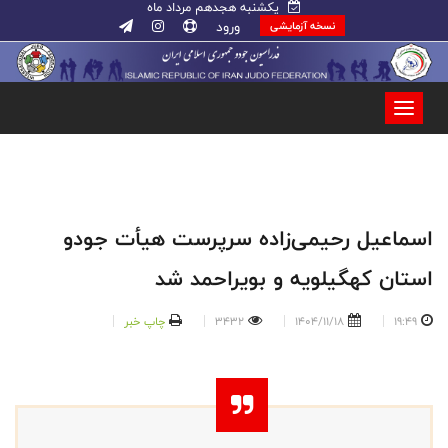
یکشنبه هجدهم مرداد ماه
ورود
نسخه آزمایشی
اسماعیل رحیمی‌زاده سرپرست هیأت جودو
استان کهگیلویه و بویراحمد شد
19:49
1404/11/18
3432
چاپ خبر