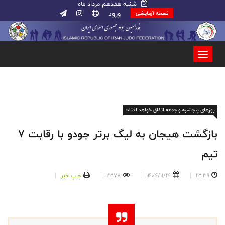
شنبه هفدهم مرداد ماه
ورود
نسخه آزمایشی
روزهای پنجشنبه و جمعه اتفاق خواهد افتاد؛
بازگشت هیجان به لیگ برتر جودو با رقابت ۷
تیم
13:39
1404/11/14
2378
چاپ خبر