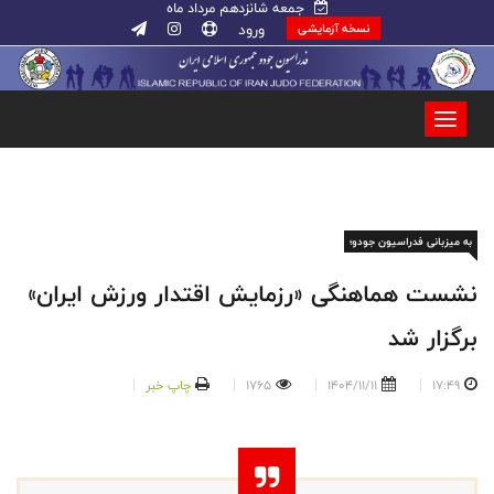
جمعه شانزدهم مرداد ماه
ورود
نسخه آزمایشی
به میزبانی فدراسیون جودو؛
نشست هماهنگی «رزمایش اقتدار ورزش ایران»
برگزار شد
17:49
1404/11/11
1765
چاپ خبر