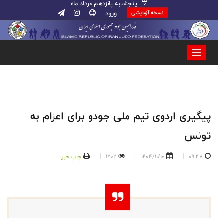
پنجشنبه پانزدهم مرداد ماه
ورود
نسخه آزمایشی
پیگیری اردوی تیم ملی جودو برای اعزام به
تونس
09:38
1404/11/10
1702
چاپ خبر