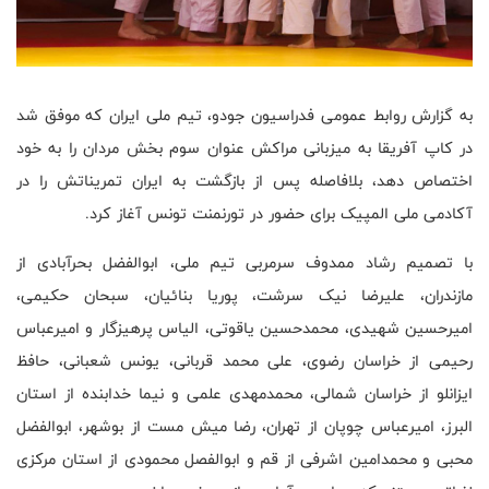
به گزارش روابط عمومی فدراسیون جودو، تیم ملی ایران که موفق شد
در کاپ آفریقا به میزبانی مراکش عنوان سوم بخش مردان را به خود
اختصاص دهد، بلافاصله پس از بازگشت به ایران تمریناتش را در
آکادمی ملی المپیک برای حضور در تورنمنت تونس آغاز کرد.
با تصمیم رشاد ممدوف سرمربی تیم ملی، ابوالفضل بحرآبادی از
مازندران، علیرضا نیک سرشت، پوریا بنائیان، سبحان حکیمی،
امیرحسین شهیدی، محمدحسین یاقوتی، الیاس پرهیزگار و امیرعباس
رحیمی از خراسان رضوی، علی محمد قربانی، یونس شعبانی، حافظ
ایزانلو از خراسان شمالی، محمدمهدی علمی و نیما خدابنده از استان
البرز، امیرعباس چوپان از تهران، رضا میش مست از بوشهر، ابوالفضل
محبی و محمدامین اشرفی از قم و ابوالفصل محمودی از استان مرکزی