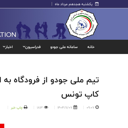
یکشنبه هجدهم مرداد ماه
خانه
سامانه ملی جودو
فدراسیون
اخبار
تیم ملی جودو از فرودگاه به ار
کاپ تونس
09:07
1404/11/07
1813
چاپ خبر