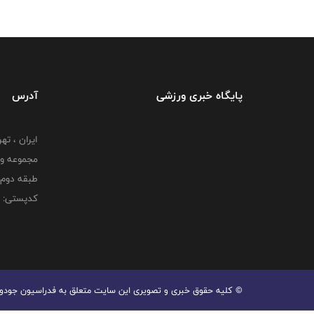
پایگاه خبری ورزشی
آدرس
ایران ، ت
طبقه دوم 
کدپستی: 000000000
© کليه حقوق خبری و تصويری اين سايت متعلق به فدراسیون جودو جم