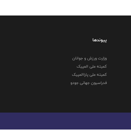
پیوندها
وزارت ورزش و جوانان
کمیته ملی المپیک
کمیته ملی پاراالمپیک
فدراسیون جهانی جودو