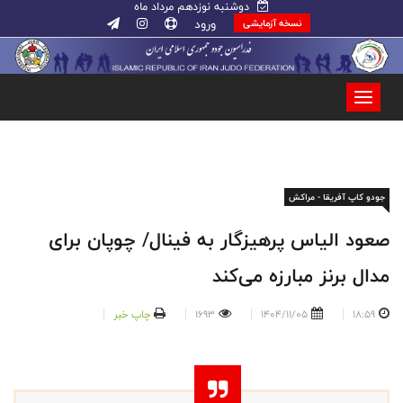
دوشنبه نوزدهم مرداد ماه
ورود
نسخه آزمایشی
جودو کاپ آفریقا - مراکش
صعود الیاس پرهیزگار به فینال/ چوپان برای
مدال برنز مبارزه می‌کند
18:59
1404/11/05
1693
چاپ خبر