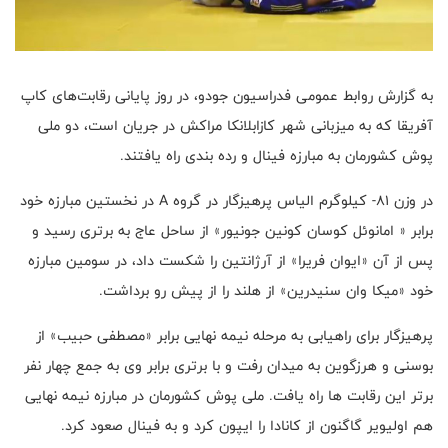
به گزارش روابط عمومی فدراسیون جودو، در روز پایانی رقابت‌های کاپ
آفریقا که به میزبانی شهر کازابلانکا مراکش در جریان است، دو ملی
پوش کشورمان به مبارزه فینال و رده بندی راه یافتند.
در وزن ۸۱- کیلوگرم الیاس پرهیزگار در گروه A در نخستین مبارزه خود
برابر « امانوئل کوسان کونین جونیور» از ساحل عاج به برتری رسید و
پس از آن «ایوان فریرا» از آرژانتین را شکست داد، در سومین مبارزه
خود «میکا وان سنیدرین» از هلند را از پیش رو برداشت.
پرهیزگار برای راهیابی به مرحله نیمه نهایی برابر «مصطفی حبیب» از
بوسنی و هرزگوین به میدان رفت و با برتری برابر وی به جمع چهار نفر
برتر این رقابت ها راه یافت. ملی پوش کشورمان در مبارزه نیمه نهایی
هم اولیویر گاگنون از کانادا را ایپون کرد و به فینال صعود کرد.